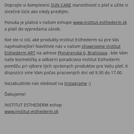
Doprajte si komplexnú
SUN CARE
starostlivosť o pleť a užite si
slnečné lúče ako nikdy predtým.
Ponuka je platná v našom eshope
www.institut-esthederm.sk
a platí do vypredania zásob.
Nie ste si istí, aké produkty Institut Esthederm sú pre Vás
najvhodnejšie? Navštívte nás v našom
showroome Institut
Esthederm ART
na adrese
Plynárenská 6, Bratislava
, kde Vám
naše kozmetičky a odborní poradcovia Institut Esthederm
pomôžu pri výbere tých správnych produktov pre Vašu pleť. K
dispozícii sme Vám počas pracovných dní od 9.30 do 17.00.
Nezabudnite nás sledovať na
Instagrame
;)
Ďakujeme!
INSTITUT ESTHEDERM eshop
www.institut-esthederm.sk