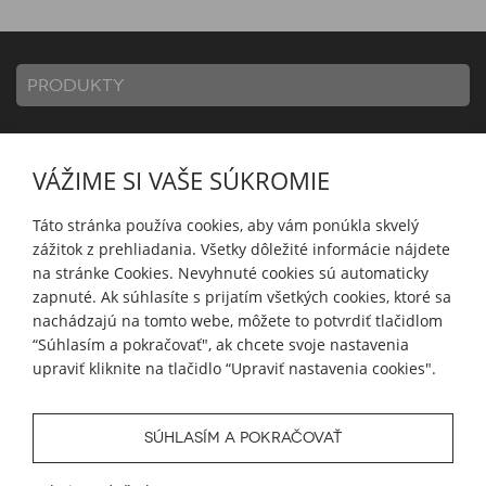
PRODUKTY
INFORMÁCIE
VÁŽIME SI VAŠE SÚKROMIE
Táto stránka používa cookies, aby vám ponúkla skvelý
MÔJ ÚČET
zážitok z prehliadania. Všetky dôležité informácie nájdete
na stránke Cookies. Nevyhnuté cookies sú automaticky
zapnuté. Ak súhlasíte s prijatím všetkých cookies, ktoré sa
SLEDUJTE NÁS
nachádzajú na tomto webe, môžete to potvrdiť tlačidlom
“Súhlasím a pokračovať", ak chcete svoje nastavenia
upraviť kliknite na tlačidlo “Upraviť nastavenia cookies".
SÚHLASÍM A POKRAČOVAŤ
© 2026 Blueweb s.r.o.