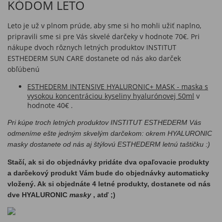
KÓDOM LETO
Leto je už v plnom prúde, aby sme si ho mohli užiť naplno,
pripravili sme si pre Vás skvelé darčeky v hodnote 70€. Pri
nákupe dvoch rôznych letných produktov INSTITUT
ESTHEDERM SUN CARE dostanete od nás ako darček
obľúbenú
ESTHEDERM INTENSIVE HYALURONIC+ MASK - maska s
vysokou koncentráciou kyseliny hyalurónovej 50ml
v
hodnote 40€ .
Pri kúpe troch letných produktov INSTITUT ESTHEDERM Vás
odmeníme ešte jedným skvelým darčekom: okrem HYALURONIC
masky dostanete od nás aj štýlovú ESTHEDERM letnú taštičku :)
Stačí, ak si do objednávky pridáte dva opaľovacie produkty
a darčekový produkt Vám bude do objednávky automaticky
vložený. Ak si objednáte 4 letné produkty, dostanete od nás
dve HYALURONIC
masky
, atď ;)