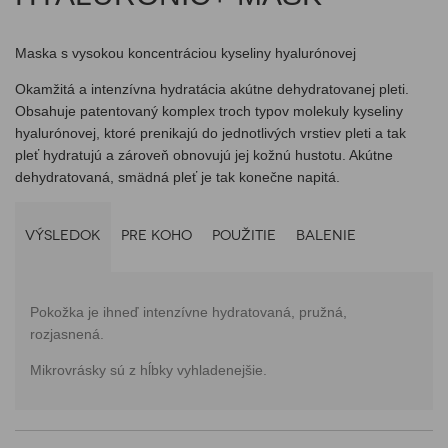
Maska s vysokou koncentráciou kyseliny hyalurónovej
Okamžitá a intenzívna hydratácia akútne dehydratovanej pleti.
Obsahuje patentovaný komplex troch typov molekuly kyseliny
hyalurónovej, ktoré prenikajú do jednotlivých vrstiev pleti a tak
pleť hydratujú a zároveň obnovujú jej kožnú hustotu. Akútne
dehydratovaná, smädná pleť je tak konečne napitá.
VÝSLEDOK
PRE KOHO
POUŽITIE
BALENIE
Pokožka je ihneď intenzívne hydratovaná, pružná,
rozjasnená.
Mikrovrásky sú z hĺbky vyhladenejšie.