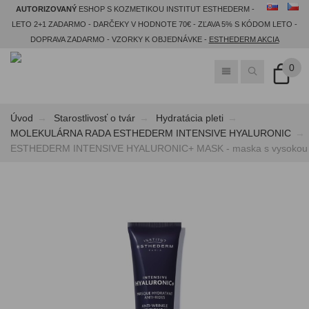
AUTORIZOVANÝ
ESHOP S KOZMETIKOU INSTITUT ESTHEDERM -
LETO 2+1 ZADARMO - DARČEKY V HODNOTE 70€ - ZĽAVA 5% S KÓDOM LETO -
DOPRAVA ZADARMO - VZORKY K OBJEDNÁVKE -
ESTHEDERM AKCIA
0
Úvod
Starostlivosť o tvár
Hydratácia pleti
MOLEKULÁRNA RADA ESTHEDERM INTENSIVE HYALURONIC
ESTHEDERM INTENSIVE HYALURONIC+ MASK - maska s vysokou kon