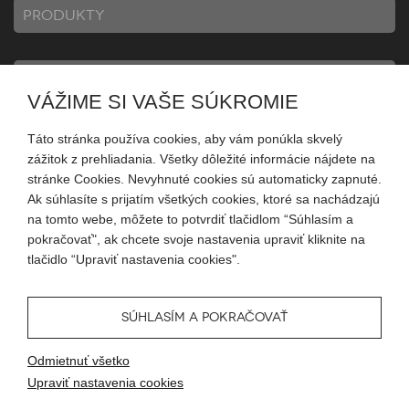
PRODUKTY
INFORMÁCIE
VÁŽIME SI VAŠE SÚKROMIE
Táto stránka používa cookies, aby vám ponúkla skvelý
MÔJ ÚČET
zážitok z prehliadania. Všetky dôležité informácie nájdete na
stránke Cookies. Nevyhnuté cookies sú automaticky zapnuté.
Ak súhlasíte s prijatím všetkých cookies, ktoré sa nachádzajú
SLEDUJTE NÁS
na tomto webe, môžete to potvrdiť tlačidlom “Súhlasím a
pokračovať", ak chcete svoje nastavenia upraviť kliknite na
tlačidlo “Upraviť nastavenia cookies".
SÚHLASÍM A POKRAČOVAŤ
© 2026 Blueweb s.r.o.
Odmietnuť všetko
Tvorba eshopu
od
Blueweb s.r.o.
Upraviť nastavenia cookies