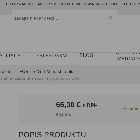
LETO 2+1 ZADARMO - DARČEKY V HODNOTE 70€ - ZĽAVA 5% S KÓDOM LETO - DOP
AKCIA
ESTHEDER
BLOG
STLIVOSŤ
ESTHEDERM
MÉDIÁC
pleti
PURE SYSTEM mastná pleť
na stiahnutie rozšírených pórov 50ml
65,00 €
s DPH
Skladom
68,00 €
POPIS PRODUKTU