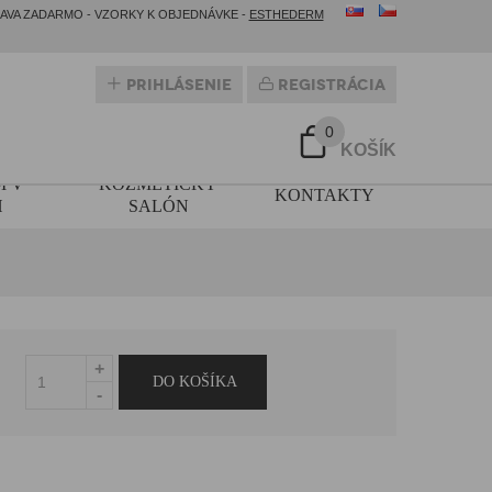
RAVA ZADARMO - VZORKY K OBJEDNÁVKE -
ESTHEDERM
Prihlásenie
Registrácia
0
KOŠÍK
M V
KOZMETICKÝ
KONTAKTY
H
SALÓN