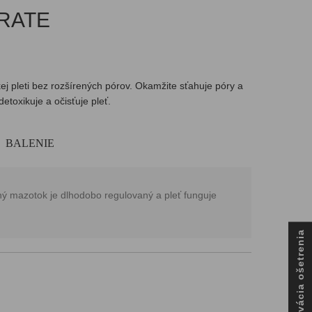
RATE
ej pleti bez rozšírených pórov. Okamžite sťahuje póry a
toxikuje a očisťuje pleť.
BALENIE
rný mazotok je dlhodobo regulovaný a pleť funguje
Rezervácia ošetrenia