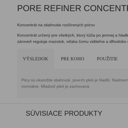
PORE REFINER CONCENT
Koncentrát na stiahnutie rozšírených pórov
Koncentrát určený pre všetkých, ktorý túžia po jemnej a hladk
zároveň reguluje mazotok, vďaka čomu viditeľne a dlhodobo de
VÝSLEDOK
PRE KOHO
POUŽITIE
Póry sú okamžite stiahnuté, povrch pleti je hladší. Nadme
normálne. Mladosť pleti je zachovaná.
SÚVISIACE PRODUKTY