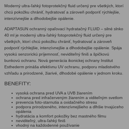
Moderný ultra-ľahký fotoprotekčný fluid určený pre všetkých, ktorí
chcú pokožku chrániť, hydratovať a zároveň podporiť rýchlejšie,
intenzívnejšie a dlhodobejšie opálenie.
ADAPTASUN ochranný opaľovací hydratačný FLUID – silné slnko
40 ml je moderný ultra-ľahký fotoprotekčný fluid určený pre
všetkých, ktorí chcú pokožku chrániť, hydratovať a zároveň
podporiť rýchlejšie, intenzívnejšie a dlhodobejšie opálenie. Spája
vysokú senzorickú príjemnosť, neviditeľný finiš a špičkovú
bunkovú ochranu. Nová generácia ikonickej ochrany Institut
Esthederm prináša efektívnu UV ochranu, podporu mladistvého
vzhľadu a prirodzené, žiarivé, dlhodobé opálenie v jednom kroku.
BENEFITY:
vysoká ochrana pred UVA a UVB žiarením
ochrana pred infračerveným žiarením a viditeľným svetlom
prevencia foto-starnutia a oxidačného stresu
podpora prirodzeného, intenzívnejšieho a dlhšie trvajúceho
opálenia
hydratácia a komfort pokožky bez mastného filmu
neviditeľný, ultra-ľahký finiš
vhodný na každodenné používanie