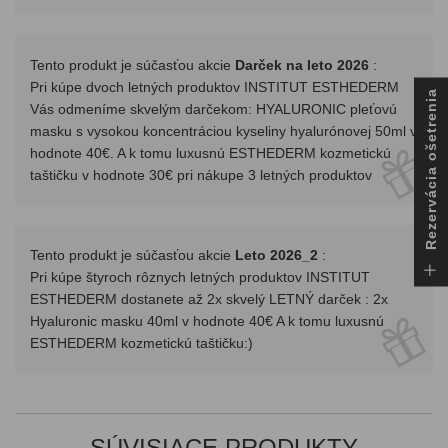
Tento produkt je súčasťou akcie
Darček na leto 2026
:
Pri kúpe dvoch letných produktov INSTITUT ESTHEDERM
Rezervácia ošetrenia
Vás odmeníme skvelým darčekom: HYALURONIC pleťovú
masku s vysokou koncentráciou kyseliny hyalurónovej 50ml v
hodnote 40€. A k tomu luxusnú ESTHEDERM kozmetickú
taštičku v hodnote 30€ pri nákupe 3 letných produktov
Tento produkt je súčasťou akcie
Leto 2026_2
:
Pri kúpe štyroch rôznych letných produktov INSTITUT
ESTHEDERM dostanete až 2x skvelý LETNÝ darček : 2x
Hyaluronic masku 40ml v hodnote 40€ A k tomu luxusnú
ESTHEDERM kozmetickú taštičku:)
SÚVISIACE PRODUKTY