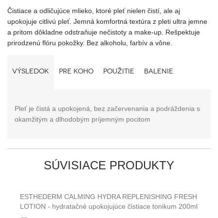
Čistiace a odličujúce mlieko, ktoré pleť nielen čistí, ale aj
upokojuje citlivú pleť. Jemná komfortná textúra z pleti ultra jemne
a pritom dôkladne odstraňuje nečistoty a make-up. Rešpektuje
prirodzenú flóru pokožky. Bez alkoholu, farbív a vône.
VÝSLEDOK
PRE KOHO
POUŽITIE
BALENIE
Pleť je čistá a upokojená, bez začervenania a podráždenia s
okamžitým a dlhodobým príjemným pocitom
SÚVISIACE PRODUKTY
ESTHEDERM CALMING HYDRA REPLENISHING FRESH
LOTION - hydratačné upokojujúce čistiace tonikum 200ml